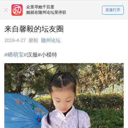
众里寻她千百度
直接打开
她就在随州论坛里停驻
来自馨毅的坛友圈
2019-4-27
馨毅
随州论坛
#晒萌宝#
汉服#小模特